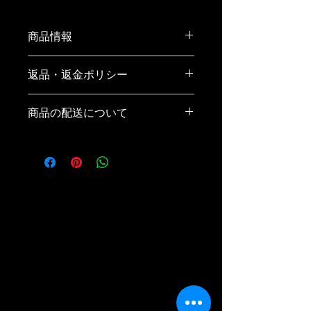
商品情報
商品の詳細を入力してください。サイ
返品・返金ポリシー
ズ、素材、取扱説明に加え、商品の特
徴やおすすめのポイントなどを説明し
返品・返金ポリシーを入力してくださ
ましょう。
商品の配送について
い。顧客が商品に満足しなかった場合
や、不備があった場合に行う手続きの
配送地域、料金、所要時間、梱包な
手順などを説明しましょう。内容を明
ど、商品の配送に関する情報を入力し
確にすることで顧客からの信頼を獲得
てください。配送情報を明確にするこ
し、安心して商品を購入していただけ
とで顧客からの信頼を獲得し、安心し
ます。
て商品を購入していただけます。